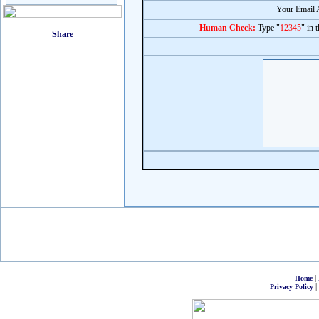
Your Email 
Human Check:
Type "
12345
" in 
|
Home
|
Privacy Policy