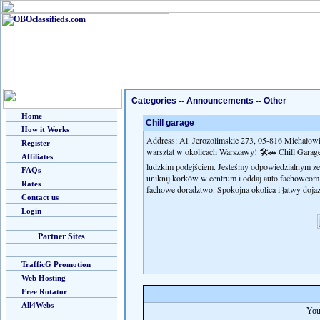
Categories
--
Announcements
--
Other
Home
Chill garage
How it Works
Address: Al. Jerozolimskie 273, 05-816 Michałowic
Register
warsztat w okolicach Warszawy! 🛠️🚗 Chill Garag
Affiliates
ludzkim podejściem. Jesteśmy odpowiedzialnym zesp
FAQs
uniknij korków w centrum i oddaj auto fachowcom,
Rates
fachowe doradztwo. Spokojna okolica i łatwy doj
Contact us
Login
Partner Sites
TrafficG Promotion
Web Hosting
Free Rotator
All4Webs
You